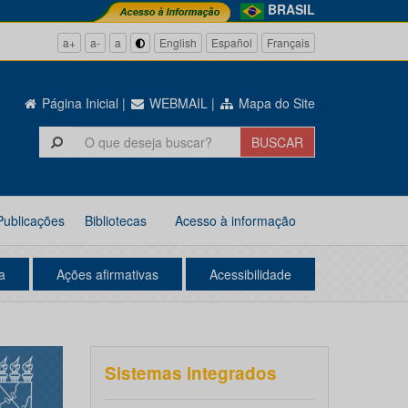
BRASIL
a+
a-
a
English
Español
Français
Página Inicial
|
WEBMAIL
|
Mapa do Site
Publicações
Bibliotecas
Acesso à informação
a
Ações afirmativas
Acessibilidade
Sistemas integrados