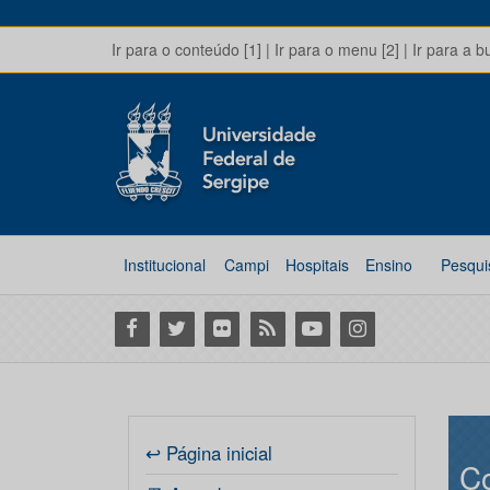
Ir para o conteúdo [1]
|
Ir para o menu [2]
|
Ir para a b
Institucional
Campi
Hospitais
Ensino
Pesqui
Facebook
Twitter
Flickr
RSS
Youtube
Instagram
↩ Página inicial
Co