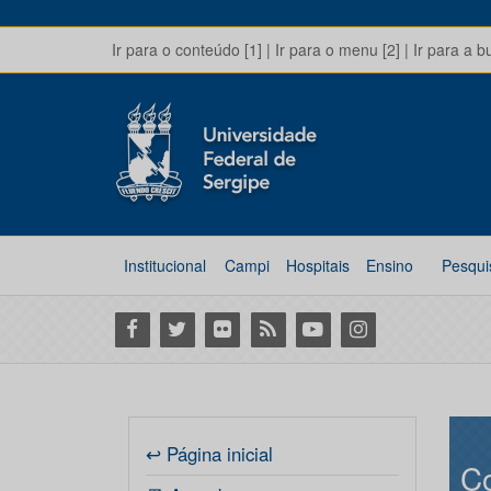
Ir para o conteúdo [1]
|
Ir para o menu [2]
|
Ir para a b
Institucional
Campi
Hospitais
Ensino
Pesqui
Facebook
Twitter
Flickr
RSS
Youtube
Instagram
↩ Página inicial
Co