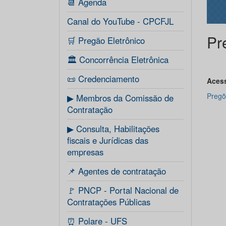
📆 Agenda
Canal do YouTube - CPCFJL
Pr
🛒 Pregão Eletrônico
🏛️ Concorrência Eletrônica
📜 Credenciamento
Acess
Pregõ
▶ Membros da Comissão de
Contratação
▶ Consulta, Habilitações
fiscais e Jurídicas das
empresas
📌 Agentes de contratação
🚩 PNCP - Portal Nacional de
Contratações Públicas
⏰ Polare - UFS