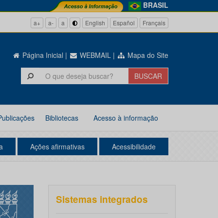
BRASIL
a+
a-
a
English
Español
Français
Página Inicial
|
WEBMAIL
|
Mapa do Site
Publicações
Bibliotecas
Acesso à informação
a
Ações afirmativas
Acessibilidade
Sistemas integrados