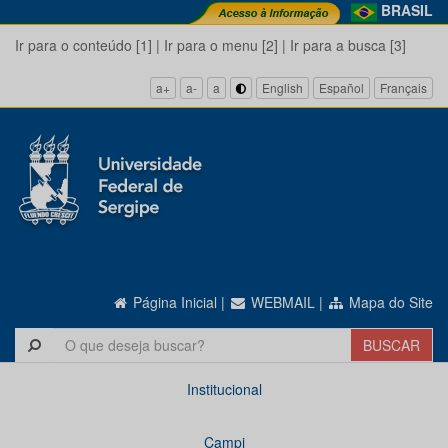
BRASIL
Ir para o conteúdo [1]
|
Ir para o menu [2]
|
Ir para a busca [3]
a+
a-
a
English
Español
Français
Página Inicial
|
WEBMAIL
|
Mapa do Site
Institucional
Campi