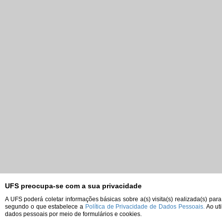
UFS preocupa-se com a sua privacidade
A UFS poderá coletar informações básicas sobre a(s) visita(s) realizada(s) para
segundo o que estabelece a
Política de Privacidade de Dados Pessoais.
Ao uti
dados pessoais por meio de formulários e cookies.