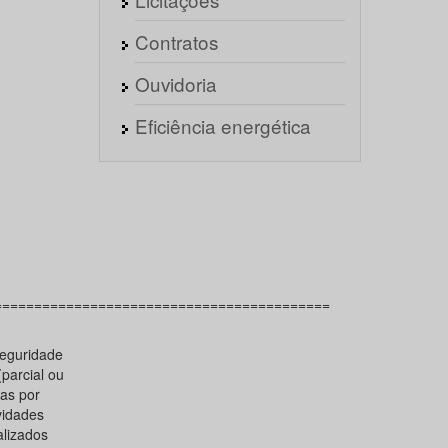
Contratos
Ouvidoria
Eficiência energética
==========================================
seguridade
parcial ou
ias por
vidades
alizados