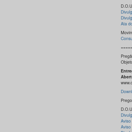
D.O.U.
Divulg
Divul
Ata d
Movim
Consu
====
Pregã
Objet
Entre
Abert
www.c
Downl
Prego
D.O.U.
Divul
Aviso
Aviso