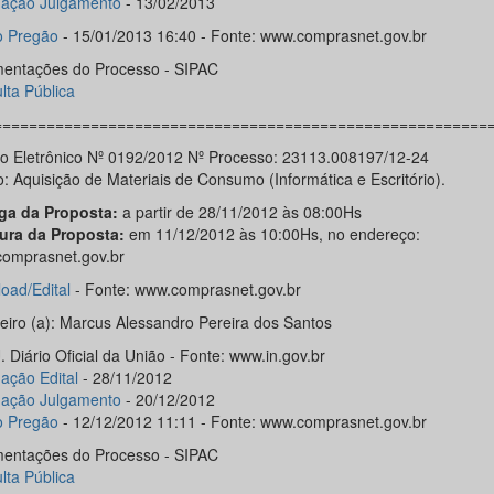
gação Julgamento
- 13/02/2013
o Pregão
- 15/01/2013 16:40 - Fonte: www.comprasnet.gov.br
entações do Processo - SIPAC
lta Pública
========================================================
o Eletrônico Nº 0192/2012 Nº Processo: 23113.008197/12-24
: Aquisição de Materiais de Consumo (Informática e Escritório).
ga da Proposta:
a partir de 28/11/2012 às 08:00Hs
ura da Proposta:
em 11/12/2012 às 10:00Hs, no endereço:
omprasnet.gov.br
oad/Edital
- Fonte: www.comprasnet.gov.br
eiro (a): Marcus Alessandro Pereira dos Santos
 Diário Oficial da União - Fonte: www.in.gov.br
gação Edital
- 28/11/2012
gação Julgamento
- 20/12/2012
o Pregão
- 12/12/2012 11:11 - Fonte: www.comprasnet.gov.br
entações do Processo - SIPAC
lta Pública