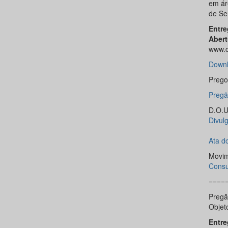
em ár
de Se
Entre
Abert
www.c
Downl
Pregoe
Preg
D.O.U.
Divulg
Ata d
Movim
Consu
====
Pregã
Objeto
Entre