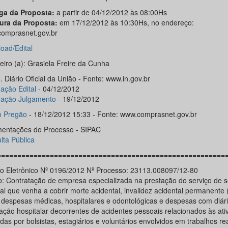
ga da Proposta:
a partir de 04/12/2012 às 08:00Hs
ura da Proposta:
em 17/12/2012 às 10:30Hs, no endereço:
omprasnet.gov.br
oad/Edital
eiro (a): Grasiela Freire da Cunha
 Diário Oficial da União - Fonte: www.in.gov.br
ação Edital
- 04/12/2012
gação Julgamento
- 19/12/2012
o Pregão
- 18/12/2012 15:33 - Fonte: www.comprasnet.gov.br
entações do Processo - SIPAC
lta Pública
========================================================
o Eletrônico Nº 0196/2012 Nº Processo: 23113.008097/12-80
o: Contratação de empresa especializada na prestação do serviço de 
l que venha a cobrir morte acidental, invalidez acidental permanente (
); despesas médicas, hospitalares e odontológicas e despesas com diár
nação hospitalar decorrentes de acidentes pessoais relacionados às ati
das por bolsistas, estagiários e voluntários envolvidos em trabalhos re