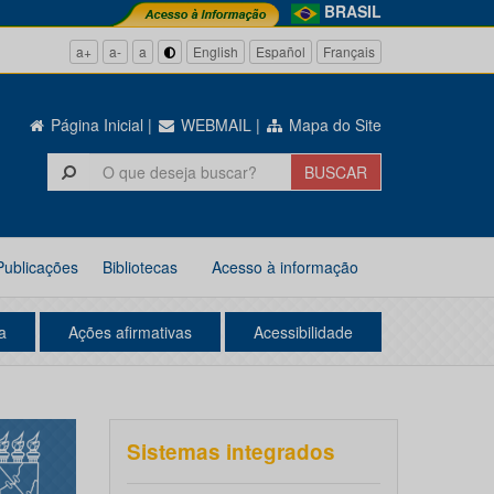
BRASIL
a+
a-
a
English
Español
Français
Página Inicial
|
WEBMAIL
|
Mapa do Site
Publicações
Bibliotecas
Acesso à informação
a
Ações afirmativas
Acessibilidade
Sistemas integrados