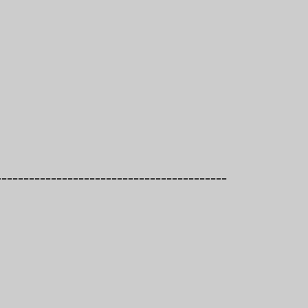
==========================================