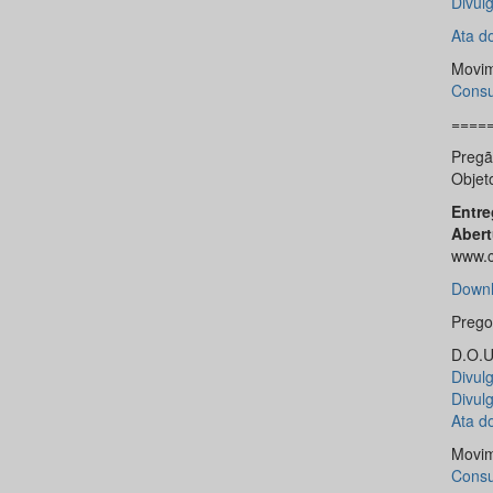
Divul
Ata d
Movim
Consu
====
Pregã
Objeto
Entre
Abert
www.c
Downl
Prego
D.O.U.
Divul
Divul
Ata d
Movim
Consu