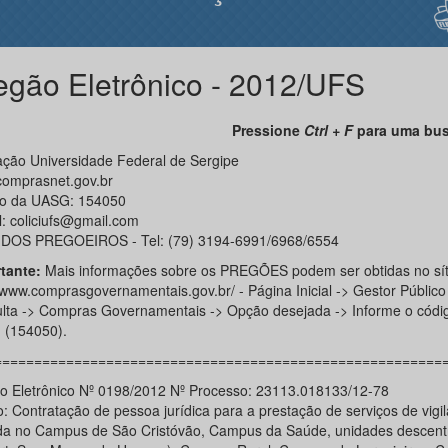
egão Eletrônico - 2012/UFS
Pressione
Ctrl + F
para uma bus
ção Universidade Federal de Sergipe
omprasnet.gov.br
o da UASG: 154050
l: coliciufs@gmail.com
DOS PREGOEIROS - Tel: (79) 3194-6991/6968/6554
tante:
Mais informações sobre os PREGÕES podem ser obtidas no sít
//www.comprasgovernamentais.gov.br/ - Página Inicial -> Gestor Público
lta -> Compras Governamentais -> Opção desejada -> Informe o códi
(154050).
========================================================
o Eletrônico Nº 0198/2012 Nº Processo: 23113.018133/12-78
: Contratação de pessoa jurídica para a prestação de serviços de vigil
a no Campus de São Cristóvão, Campus da Saúde, unidades descentr