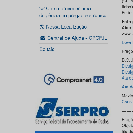
(Cult
Itaba
💡 Como proceder uma
Feder
diligência no pregão eletrônico
Entre
🌎 Nossa Localização
Abert
www.c
☎ Central de Ajuda - CPCFJL
Downl
Editais
Prego
D.O.U.
Divulg
Divul
Ata d
Ata d
Movim
Consu
====
Pregã
Objeto
fito 