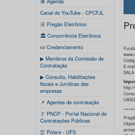
📆 Agenda
Canal do YouTube - CPCFJL
Pr
🛒 Pregão Eletrônico
🏛️ Concorrência Eletrônica
📜 Credenciamento
Funda
www.c
▶ Membros da Comissão de
Códig
Contratação
E-mai
SALA 
▶ Consulta, Habilitações
Impor
fiscais e Jurídicas das
http:
empresas
Consu
UASG 
📌 Agentes de contratação
====
🚩 PNCP - Portal Nacional de
Pregã
Contratações Públicas
Objeto
armad
⏰ Polare - UFS