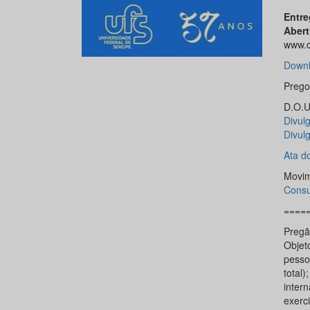
Entre
Abert
www.c
Downl
Prego
D.O.U.
Divulg
Divul
Ata d
Movim
Consu
====
Pregã
Objet
pessoa
total
inter
exerci