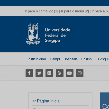
Ir para o conteúdo [1]
|
Ir para o menu [2]
|
Ir para a b
Institucional
Campi
Hospitais
Ensino
Pesqui
Facebook
Twitter
Flickr
RSS
Youtube
Instagram
↩ Página inicial
Co