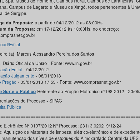
art, Spa, Museu do Homem), Campus Rural, Campus de Laranjeiras, 
iana, Campus de Lagarto e Museu de Xingó, todos pertencentes à Uni
al de Sergipe.
ga da Proposta:
a partir de 04/12/2012 às 08:00Hs
ura da Proposta:
em 17/12/2012 às 10:00Hs, no endereço:
omprasnet.gov.br
oad/Edital
eiro (a): Marcus Alessandro Pereira dos Santos
 Diário Oficial da União - Fonte: www.in.gov.br
ação Edital
- 04/12/2012
gação Julgamento
- 08/01/2013
o Pregão
- 03/01/2013 17:53 - Fonte: www.comprasnet.gov.br
e Sorteio Público
Referente ao Pregão Eletrônico nº198-2012 - 20/05
entações do Processo - SIPAC
lta Pública
========================================================
o Eletrônico Nº 0197/2012 Nº Processo: 23113.020219/12-24
: Aquisição de Materiais de limpeza, elétrico/eletrônico e de expedien
de manutenção dos níveis de estoques do Almoxarifado Central da UFS.