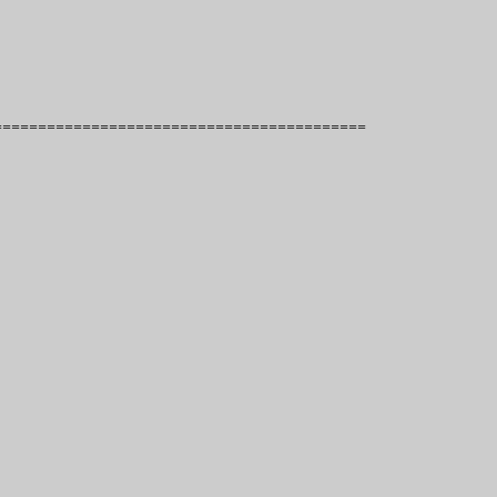
==========================================