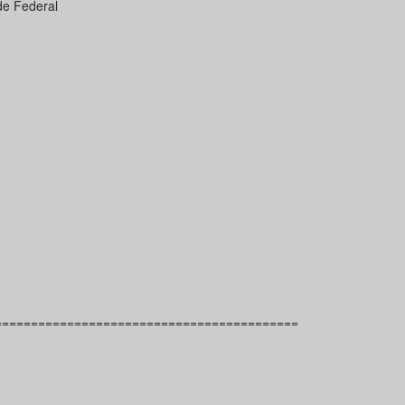
de Federal
==========================================