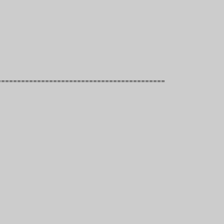
==========================================