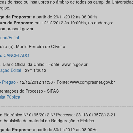
eas de risco ou insalubres no âmbito de todos os campi da Universida
rgipe.
ga da Proposta:
a partir de 29/11/2012 às 08:00Hs
ura da Proposta:
em 12/12/2012 às 10:00Hs, no endereço:
omprasnet.gov.br
oad/Edital
iro (a): Murilo Ferreira de Oliveira
ão CANCELADO
 Diário Oficial da União - Fonte: www.in.gov.br
ação Edital
- 29/11/2012
o Pregão
- 12/12/2012 11:36 - Fonte: www.comprasnet.gov.br
entações do Processo - SIPAC
lta Pública
========================================================
o Eletrônico Nº 0195/2012 Nº Processo: 23113.013572/12-21
: Aquisição de material de Refrigeração e Elétrico.
ga da Proposta:
a partir de 30/11/2012 às 08:00Hs