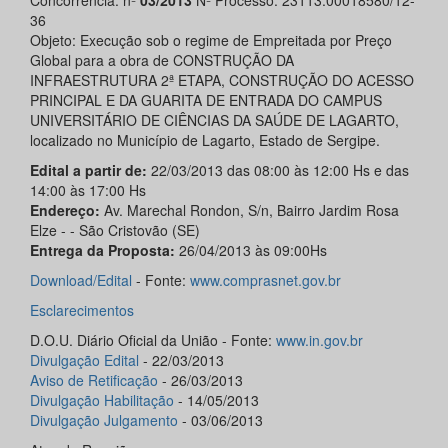
Concorrência: nº
03/2013
Nº Processo: 23113.00018580/12-
36
Objeto: Execução sob o regime de Empreitada por Preço
Global para a obra de CONSTRUÇÃO DA
INFRAESTRUTURA 2ª ETAPA, CONSTRUÇÃO DO ACESSO
PRINCIPAL E DA GUARITA DE ENTRADA DO CAMPUS
UNIVERSITÁRIO DE CIÊNCIAS DA SAÚDE DE LAGARTO,
localizado no Município de Lagarto, Estado de Sergipe.
Edital a partir de:
22/03/2013 das 08:00 às 12:00 Hs e das
14:00 às 17:00 Hs
Endereço:
Av. Marechal Rondon, S/n, Bairro Jardim Rosa
Elze - - São Cristovão (SE)
Entrega da Proposta:
26/04/2013 às 09:00Hs
Download/
Edital
- Fonte:
www.comprasnet.gov.br
Esclarecimentos
D.O.U. Diário Oficial da União - Fonte:
www.in.gov.br
Divulgação Edital
- 22/03/2013
Aviso de
Retificação
- 26/03/2013
Divulgação Habilitação
- 14/05/2013
Divulgação
Julgamento
- 03/06/2013