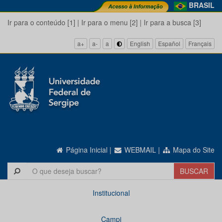
BRASIL
Ir para o conteúdo [1]
|
Ir para o menu [2]
|
Ir para a busca [3]
a+
a-
a
English
Español
Français
Página Inicial
|
WEBMAIL
|
Mapa do Site
Institucional
Campi