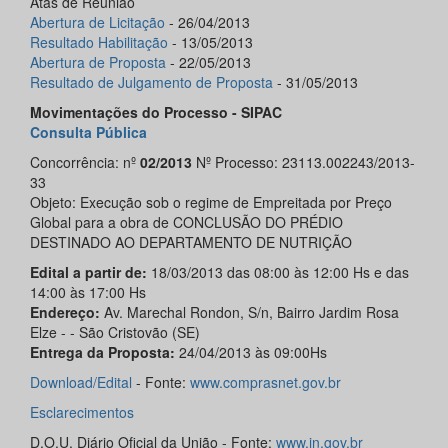
Atas de Reunião
Abertura de
Licitação
- 26/04/2013
Resultado
Habilitação
- 13/05/2013
Abertura de
Proposta
- 22/05/2013
Resultado de Julgamento de
Proposta
- 31/05/2013
Movimentações do Processo - SIPAC
Consulta Pública
Concorrência: nº
02/2013
Nº Processo: 23113.002243/2013-
33
Objeto: Execução sob o regime de Empreitada por Preço
Global para a obra de CONCLUSÃO DO PRÉDIO
DESTINADO AO DEPARTAMENTO DE NUTRIÇÃO
Edital a partir de:
18/03/2013 das 08:00 às 12:00 Hs e das
14:00 às 17:00 Hs
Endereço:
Av. Marechal Rondon, S/n, Bairro Jardim Rosa
Elze - - São Cristovão (SE)
Entrega da Proposta:
24/04/2013 às 09:00Hs
Download/
Edital
- Fonte:
www.comprasnet.gov.br
Esclarecimentos
D.O.U. Diário Oficial da União - Fonte:
www.in.gov.br