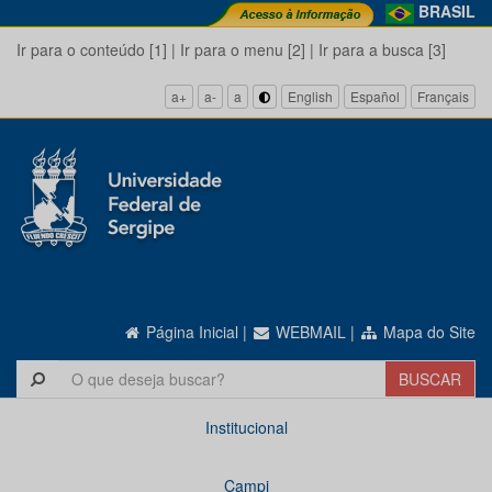
BRASIL
Ir para o conteúdo [1]
|
Ir para o menu [2]
|
Ir para a busca [3]
a+
a-
a
English
Español
Français
Página Inicial
|
WEBMAIL
|
Mapa do Site
Institucional
Campi