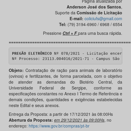
Página atualizada por
Anderson José dos Santos
,
Suporte da
Comissão de Licitação
E-mail:
coliciufs@gmail.com
Tel:
(79) 3194-6960 / 6968 / 6554
Pressione
Ctrl + F
para uma busca rápida.
====================================================
PREGÃO ELETRÔNICO
 Nº 078/2021 - Licitação encerrada
Nº Processo: 23113.004016/2021-71 - Campus São Cri
Objeto:
Contratação de ração para animais de laboratório
(ovinos) e fertilizantes, de forma parcelada, com o objetivo
de atender as demandas do Biotério Central, da
Universidade Federal de Sergipe, conforme as
especificações constantes no Anexo I Termo de Referência e
demais condições, quantidades e exigências estabelecidas
neste Edital e seus anexos.
Entrega da Proposta: a partir de 17/12/2021 às 08:00Hs
Abertura da Proposta:
em 29/12/2021 às 09:00Hs
, no
endereço:
https://www.gov.br/compras/pt-br