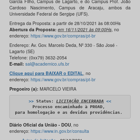
Garcia Filho, Campus de Lagarto, e do Campus Prof. João
Cardoso Nascimento, Campus de Aracaju, ambos da
Universidade Federal de Sergipe (UFS).
Entrega da Proposta: a partir de 28/10/2021 às 08:00Hs
Abertura da Proposta:
em 16/11/2021 às 09:00Hs
, no
endereço:
https://www.gov.br/compras/pt-br
Endereço: Av. Gov. Marcelo Deda, Nº 330 - São José -
Lagarto (SE)
Telefone: (0xx79) 3632-2054
E-mail:
sal@academico.ufs.br
Clique aqui para BAIXAR o EDITAL
, no
endereço:
https://www.gov.br/compras/pt-br
Pregoeiro (a):
MARCELO VIEIRA
>>
 Status: 
LICITAÇÃO ENCERRADA
<<
Processo encaminhado à PROAD, 

para homologação e as devidas providências.
Diário Oficial da União - DOU
, no
endereço:
https://www.in.gov.br/consulta