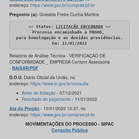
endereço:
https://www.gov.br/compras/pt-br
Pregoeiro (a):
Grasiela Freire Cunha Martins
>>
 Status: 
LICITAÇÃO ENCERRADA
<<
Processo encaminhado à PROAD, 

para homologação e as devidas providências.

Em: 11/01/2022
Relatório de Análise Técnica - VERIFICAÇÃO DE
CONFORMIDADE _ EMPRESA Content Assessoria
-
BAIXAR/PDF
D.O.U.
Diário Oficial da União, no
endereço:
https://www.in.gov.br/consulta
Aviso de licitação
- 07/12/2021
Resultado de julgamento
- 11/01/2022
Ata do Pregão
- 10/01/2022 10:37, no
endereço:
https://www.gov.br/compras/pt-br
MOVIMENTAÇÕES DO PROCESSO - SIPAC
Consulta Pública