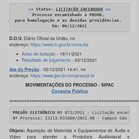
>>
 Status: 
LICITAÇÃO ENCERRADA
<<
Processo encaminhado à PROAD, 

para homologação e as devidas providências. 

​Em: 06/12/2021
D.O.U.
Diário Oficial da União, no
endereço:
https://www.in.gov.br/consulta
Aviso de licitação
- 19/11/2021
Resultado de julgamento
- 03/12/2021
Ata do Pregão
- 02/12/2021 14:41, no
endereço:
https://www.gov.br/compras/pt-br
MOVIMENTAÇÕES DO PROCESSO - SIPAC
Consulta Pública
====================================================
PREGÃO ELETRÔNICO
 Nº 072/2021 - Licitação encerrada
Nº Processo: 23113.031660/2021-98 - Campus São Cri
Objeto:
Aquisição de Materiais e Equipamentos de Áudio e
Vídeo para atender a Produtora Audiovisual e