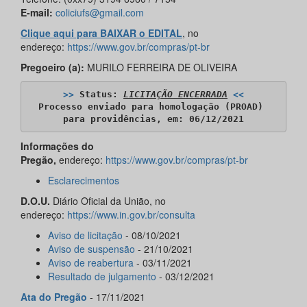
E-mail:
coliciufs@gmail.com
Clique aqui para BAIXAR o EDITAL
, no
endereço:
https://www.gov.br/compras/pt-br
Pregoeiro (a):
MURILO FERREIRA DE OLIVEIRA
>>
 Status: 
LICITAÇÃO ENCERRADA
<<
Processo enviado para homologação (PROAD) 

para providências, em: 06/12/2021
Informações do
Pregão,
endereço:
https://www.gov.br/compras/pt-br
Esclarecimentos
D.O.U.
Diário Oficial da União, no
endereço:
https://www.in.gov.br/consulta
Aviso de licitação
- 08/10/2021
Aviso de suspensão
- 21/10/2021
Aviso de reabertura
- 03/11/2021
Resultado de julgamento
- 03/12/2021
Ata do Pregão
- 17/11/2021