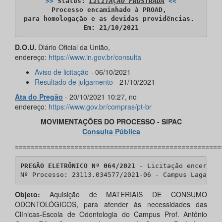
>>
 Status: 
LICITAÇÃO FRUSTRADA
<<
Processo encaminhado à PROAD, 

para homologação e as devidas providências. 

​Em: 21/10/2021
D.O.U.
Diário Oficial da União,
endereço:
https://www.in.gov.br/consulta
Aviso de licitação
- 06/10/2021
Resultado de julgamento
- 21/10/2021
Ata do Pregão
- 20/10/2021 10:27, no
endereço:
https://www.gov.br/compras/pt-br
MOVIMENTAÇÕES DO PROCESSO - SIPAC
Consulta Pública
====================================================
PREGÃO ELETRÔNICO Nº 064/2021
 - Licitação encerrada
Nº Processo: 23113.034577/2021-06 - Campus Lagarto
Objeto:
Aquisição de MATERIAIS DE CONSUMO
ODONTOLÓGICOS, para atender às necessidades das
Clínicas-Escola de Odontologia do Campus Prof. Antônio