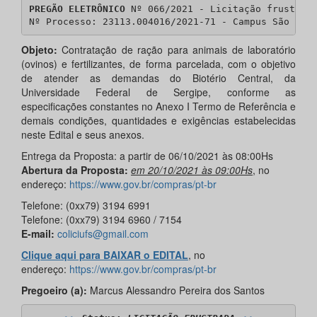
PREGÃO ELETRÔNICO
 Nº 066/2021 - Licitação frustrada
Nº Processo: 23113.004016/2021-71 - Campus São Cri
Objeto:
Contratação de ração para animais de laboratório
(ovinos) e fertilizantes, de forma parcelada, com o objetivo
de atender as demandas do Biotério Central, da
Universidade Federal de Sergipe, conforme as
especificações constantes no Anexo I Termo de Referência e
demais condições, quantidades e exigências estabelecidas
neste Edital e seus anexos.
Entrega da Proposta: a partir de 06/10/2021 às 08:00Hs
Abertura da Proposta:
em 20/10/2021 às 09:00Hs
, no
endereço:
https://www.gov.br/compras/pt-br
Telefone: (0xx79) 3194 6991
Telefone: (0xx79) 3194 6960 / 7154
E-mail:
coliciufs@gmail.com
Clique aqui para BAIXAR o EDITAL
, no
endereço:
https://www.gov.br/compras/pt-br
Pregoeiro (a):
Marcus Alessandro Pereira dos Santos