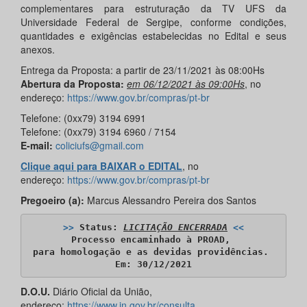
complementares para estruturação da TV UFS da
Universidade Federal de Sergipe, conforme condições,
quantidades e exigências estabelecidas no Edital e seus
anexos.
Entrega da Proposta: a partir de 23/11/2021 às 08:00Hs
Abertura da Proposta:
em 06/12/2021 às 09:00Hs
, no
endereço:
https://www.gov.br/compras/pt-br
Telefone: (0xx79) 3194 6991
Telefone: (0xx79) 3194 6960 / 7154
E-mail:
coliciufs@gmail.com
Clique aqui para BAIXAR o EDITAL
, no
endereço:
https://www.gov.br/compras/pt-br
Pregoeiro (a):
Marcus Alessandro Pereira dos Santos
>>
 Status: 
LICITAÇÃO ENCERRADA
<<
Processo encaminhado à PROAD, 

para homologação e as devidas providências. 

​Em: 30/12/2021
D.O.U.
Diário Oficial da União,
endereço:
https://www.in.gov.br/consulta