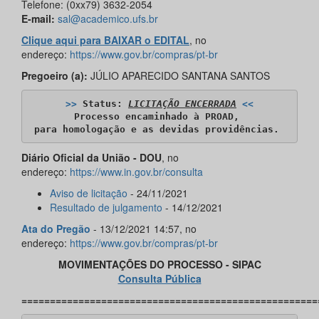
Telefone: (0xx79) 3632-2054
E-mail:
sal@academico.ufs.br
Clique aqui para BAIXAR o EDITAL
, no
endereço:
https://www.gov.br/compras/pt-br
Pregoeiro (a):
JÚLIO APARECIDO SANTANA SANTOS
>>
 Status: 
LICITAÇÃO ENCERRADA
<<
Processo encaminhado à PROAD, 

Diário Oficial da União - DOU
, no
endereço:
https://www.in.gov.br/consulta
Aviso de licitação
- 24/11/2021
Resultado de julgamento
- 14/12/2021
Ata do Pregão
- 13/12/2021 14:57, no
endereço:
https://www.gov.br/compras/pt-br
MOVIMENTAÇÕES DO PROCESSO - SIPAC
Consulta Pública
====================================================