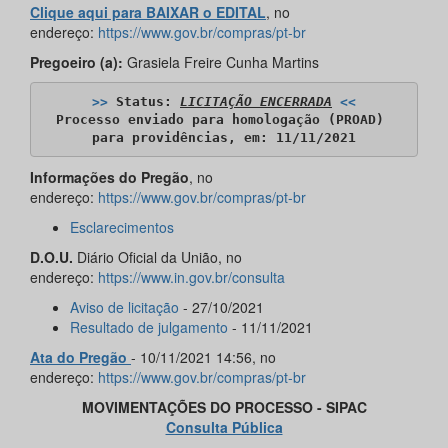
Clique aqui para BAIXAR o EDITAL
, no
endereço:
https://www.gov.br/compras/pt-br
Pregoeiro (a):
Grasiela Freire Cunha Martins
>>
 Status: 
LICITAÇÃO ENCERRADA
<<
Processo enviado para homologação (PROAD) 

para providências, em: 11/11/2021
Informações do Pregão
, no
endereço:
https://www.gov.br/compras/pt-br
Esclarecimentos
D.O.U.
Diário Oficial da União, no
endereço:
https://www.in.gov.br/consulta
Aviso de licitação
- 27/10/2021
Resultado de julgamento
- 11/11/2021
Ata do Pregão
- 10/11/2021 14:56, no
endereço:
https://www.gov.br/compras/pt-br
MOVIMENTAÇÕES DO PROCESSO - SIPAC
Consulta Pública