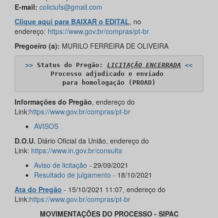
E-mail:
coliciufs@gmail.com
Clique aqui para BAIXAR o EDITAL
, no
endereço:
https://www.gov.br/compras/pt-br
Pregoeiro (a):
MURILO FERREIRA DE OLIVEIRA
>>
 Status do Pregão: 
LICITAÇÃO ENCERRADA
<<
Processo adjudicado e enviado 

para homologação (PROAD)
Informações do Pregão
, endereço do
Link:
https://www.gov.br/compras/pt-br
AVISOS
D.O.U.
Diário Oficial da União, endereço do
Link:
https://www.in.gov.br/consulta
Aviso de licitação
- 29/09/2021
Resultado de julgamento
- 18/10/2021
Ata do Pregão
- 15/10/2021 11:07, endereço do
Link:
https://www.gov.br/compras/pt-br
MOVIMENTAÇÕES DO PROCESSO - SIPAC