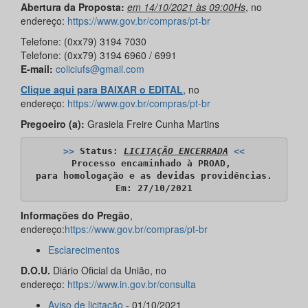
Abertura da Proposta:
em 14/10/2021 às 09:00Hs
, no
endereço:
https://www.gov.br/compras/pt-br
Telefone: (0xx79) 3194 7030
Telefone: (0xx79) 3194 6960 / 6991
E-mail:
coliciufs@gmail.com
Clique aqui para BAIXAR o EDITAL
, no
endereço:
https://www.gov.br/compras/pt-br
Pregoeiro (a):
Grasiela Freire Cunha Martins
>>
 Status: 
LICITAÇÃO ENCERRADA
<<
Processo encaminhado à PROAD, 

para homologação e as devidas providências.

Em: 27/10/2021
Informações do Pregão
,
endereço:
https://www.gov.br/compras/pt-br
Esclarecimentos
D.O.U.
Diário Oficial da União, no
endereço:
https://www.in.gov.br/consulta
Aviso de licitação
- 01/10/2021