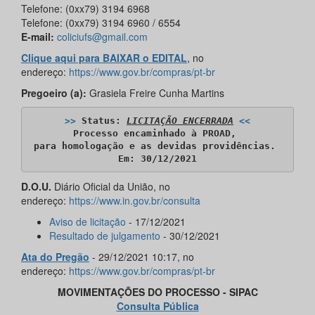
Telefone: (0xx79) 3194 6968
Telefone: (0xx79) 3194 6960 / 6554
E-mail:
coliciufs@gmail.com
Clique aqui para BAIXAR o EDITAL
, no
endereço:
https://www.gov.br/compras/pt-br
Pregoeiro (a):
Grasiela Freire Cunha Martins
>>
 Status: 
LICITAÇÃO ENCERRADA
<<
Processo encaminhado à PROAD, 

para homologação e as devidas providências. 

​Em: 30/12/2021
D.O.U.
Diário Oficial da União, no
endereço:
https://www.in.gov.br/consulta
Aviso de licitação
- 17/12/2021
Resultado de julgamento
- 30/12/2021
Ata do Pregão
- 29/12/2021 10:17, no
endereço:
https://www.gov.br/compras/pt-br
MOVIMENTAÇÕES DO PROCESSO - SIPAC
Consulta Pública