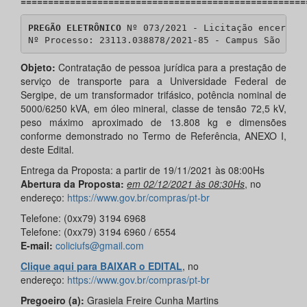
====================================================
PREGÃO ELETRÔNICO
 Nº 073/2021 - Licitação encerrada
Nº Processo: 23113.038878/2021-85 - Campus São Cri
Objeto:
Contratação de pessoa jurídica para a prestação de
serviço de transporte para a Universidade Federal de
Sergipe, de um transformador trifásico, potência nominal de
5000/6250 kVA, em óleo mineral, classe de tensão 72,5 kV,
peso máximo aproximado de 13.808 kg e dimensões
conforme demonstrado no Termo de Referência, ANEXO I,
deste Edital.
Entrega da Proposta: a partir de 19/11/2021 às 08:00Hs
Abertura da Proposta:
em 02/12/2021 às 08:30Hs
, no
endereço:
https://www.gov.br/compras/pt-br
Telefone: (0xx79) 3194 6968
Telefone: (0xx79) 3194 6960 / 6554
E-mail:
coliciufs@gmail.com
Clique aqui para BAIXAR o EDITAL
, no
endereço:
https://www.gov.br/compras/pt-br
Pregoeiro (a):
Grasiela Freire Cunha Martins