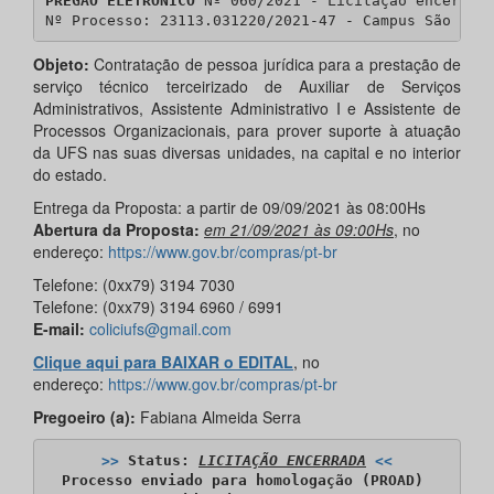
PREGÃO ELETRÔNICO
 Nº 060/2021 - Licitação encerrada
Nº Processo: 23113.031220/2021-47 - Campus São Cri
Objeto:
Contratação de pessoa jurídica para a prestação de
serviço técnico terceirizado de Auxiliar de Serviços
Administrativos, Assistente Administrativo I e Assistente de
Processos Organizacionais, para prover suporte à atuação
da UFS nas suas diversas unidades, na capital e no interior
do estado.
Entrega da Proposta: a partir de 09/09/2021 às 08:00Hs
Abertura da Proposta:
em 21/09/2021 às 09:00Hs
, no
endereço:
https://www.gov.br/compras/pt-br
Telefone: (0xx79) 3194 7030
Telefone: (0xx79) 3194 6960 / 6991
E-mail:
coliciufs@gmail.com
Clique aqui para BAIXAR o EDITAL
, no
endereço:
https://www.gov.br/compras/pt-br
Pregoeiro (a):
Fabiana Almeida Serra
>>
 Status: 
LICITAÇÃO ENCERRADA
<<
Processo enviado para homologação (PROAD) 
