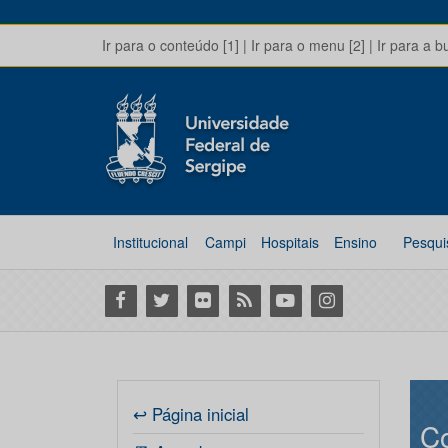
Ir para o conteúdo [1]
|
Ir para o menu [2]
|
Ir para a b
Institucional
Campi
Hospitais
Ensino
Pesqui
Facebook
Twitter
Flickr
RSS
Youtube
Instagram
↩ Página inicial
Co