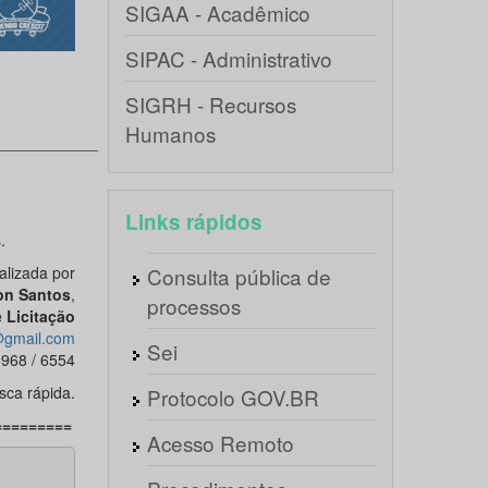
SIGAA - Acadêmico
SIPAC - Administrativo
SIGRH - Recursos
Humanos
____________
Links rápidos
.
alizada por
Consulta pública de
on Santos
,
processos
 Licitação
s@gmail.com
Sei
6968 / 6554
ca rápida.
Protocolo GOV.BR
=========
Acesso Remoto