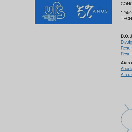
CONC
* 24/
TECNO
D.O.U
Divulg
Resul
Resul
Atas 
Abert
Ata d