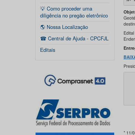
💡 Como proceder uma
Objet
diligência no pregão eletrônico
Geoté
desti
🌎 Nossa Localização
Edita
☎ Central de Ajuda - CPCFJL
Ender
Entre
Editais
BAIX
Presi
* 11/