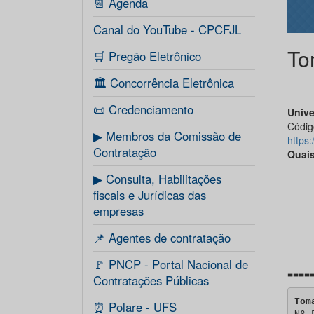
📆 Agenda
Canal do YouTube - CPCFJL
To
🛒 Pregão Eletrônico
🏛️ Concorrência Eletrônica
____
📜 Credenciamento
Unive
Códig
▶ Membros da Comissão de
https
Contratação
Quais
▶ Consulta, Habilitações
fiscais e Jurídicas das
empresas
📌 Agentes de contratação
🚩 PNCP - Portal Nacional de
====
Contratações Públicas
Tom
⏰ Polare - UFS
Nº 