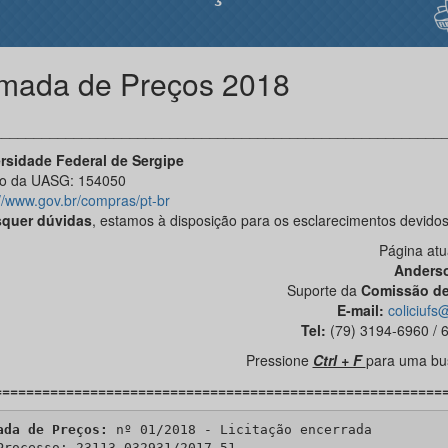
mada de Preços 2018
________________________________________________________
rsidade Federal de Sergipe
o da UASG: 154050
://www.gov.br/compras/pt-br
quer dúvidas
, estamos à disposição para os esclarecimentos devidos
Página atu
Anders
Suporte da
Comissão de
E-mail:
coliciuf
Tel:
(79) 3194-6960 / 
Pressione
Ctrl + F
para uma bus
========================================================
ada de Preços:
 nº 01/2018 - Licitação encerrada

Processo: 23113.032931/2017-51