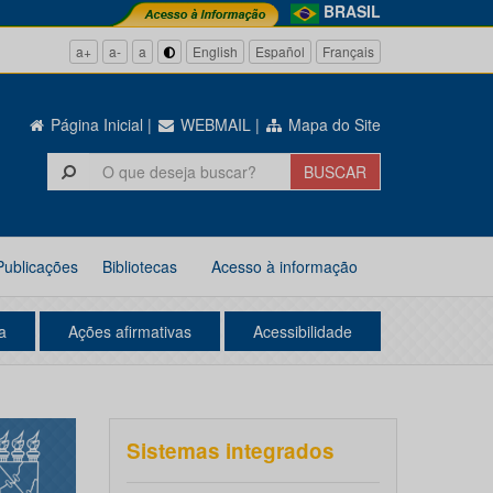
BRASIL
a+
a-
a
English
Español
Français
Página Inicial
|
WEBMAIL
|
Mapa do Site
Publicações
Bibliotecas
Acesso à informação
a
Ações afirmativas
Acessibilidade
Sistemas integrados