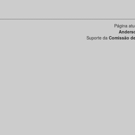
________________________________________________________
Página atu
Anders
Suporte da
Comissão de