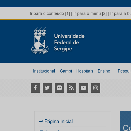
Ir para o conteúdo [1]
|
Ir para o menu [2]
|
Ir para a b
Institucional
Campi
Hospitais
Ensino
Pesqui
Facebook
Twitter
Flickr
RSS
Youtube
Instagram
↩ Página inicial
Co