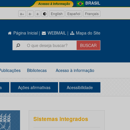
BRASIL
a+
a-
a
English
Español
Français
Página Inicial
|
WEBMAIL
|
Mapa do Site
Publicações
Bibliotecas
Acesso à informação
a
Ações afirmativas
Acessibilidade
Sistemas integrados