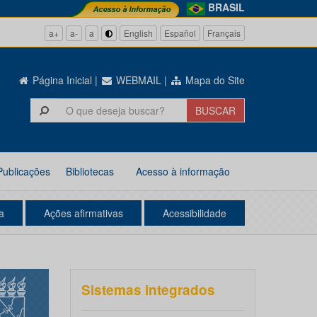
BRASIL
a+
a-
a
English
Español
Français
Página Inicial
|
WEBMAIL
|
Mapa do Site
Publicações
Bibliotecas
Acesso à informação
a
Ações afirmativas
Acessibilidade
Sistemas integrados