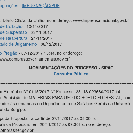
ugnações
-
IMPUGNAÇÃO/PDF
=========
.
Diário Oficial da União, no endereço: www.imprensanacional.gov.br
de Licitação
- 10/11/2017
 de Suspensão
- 23/11/2017
 de Reabertura
- 24/11/2017
tado de Julgamento
- 08/12/2017
o Pregão
- 07/12/2017 15:44, no endereço:
//www.comprasgovernamentais.gov.br/
MOVIMENTAÇÕES DO PROCESSO - SIPAC
Consulta Pública
========================================================
o Eletrônico
Nº 0115/2017
Nº Processo: 23113.023680/2017-14
o: Aquisição de MATERIAIS PARA USO DO HORTO FLORESTAL, com o
ender às demandas do Departamento de Serviços Gerais da Universid
al de Sergipe.
ga da Proposta: a partir de 07/11/2017 às 08:00Hs
ura da Proposta: em 20/11/2017 às 09:30Hs, no endereço:
omprasnet.gov.br