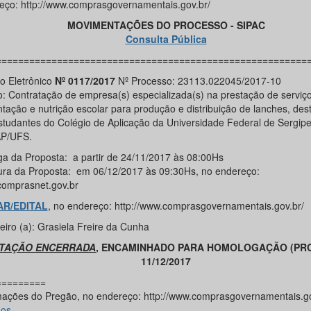
eço: http://www.comprasgovernamentais.gov.br/
MOVIMENTAÇÕES DO PROCESSO - SIPAC
Consulta Pública
========================================================
o Eletrônico
Nº 0117/2017
Nº Processo: 23113.022045/2017-10
o: Contratação de empresa(s) especializada(s) na prestação de serviç
ntação e nutrição escolar para produção e distribuição de lanches, des
studantes do Colégio de Aplicação da Universidade Federal de Sergip
P/UFS.
ga da Proposta: a partir de 24/11/2017 às 08:00Hs
ura da Proposta: em 06/12/2017 às 09:30Hs, no endereço:
omprasnet.gov.br
AR/EDITAL
, no endereço: http://www.comprasgovernamentais.gov.br/
eiro (a): Grasiela Freire da Cunha
ITAÇÃO ENCERRADA
, ENCAMINHADO PARA HOMOLOGAÇÃO (PRO
11/12/2017
=========
mações do Pregão, no endereço: http://www.comprasgovernamentais.go
sos