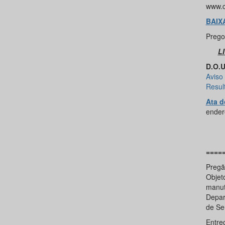
www.c
BAIX
Prego
L
D.O.U
Aviso 
Resul
Ata d
ender
====
Pregã
Objet
manut
Depar
de Se
Entre