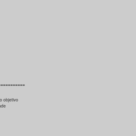
===========
 objetivo
ade