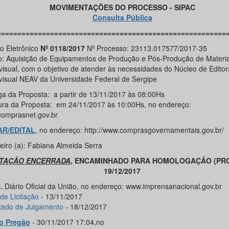
MOVIMENTAÇÕES DO PROCESSO - SIPAC
Consulta Pública
========================================================
o Eletrônico
Nº 0118/2017
Nº Processo: 23113.017577/2017-35
o: Aquisição de Equipamentos de Produção e Pós-Produção de Materia
visual, com o objetivo de atender às necessidades do Núcleo de Edito
visual NEAV da Universidade Federal de Sergipe
ga da Proposta: a partir de 13/11/2017 às 08:00Hs
ura da Proposta: em 24/11/2017 às 10:00Hs, no endereço:
omprasnet.gov.br
AR/EDITAL
, no endereço: http://www.comprasgovernamentais.gov.br/
eiro (a): Fabiana Almeida Serra
ITAÇÃO ENCERRADA
, ENCAMINHADO PARA HOMOLOGAÇÃO (PRO
19/12/2017
.
Diário Oficial da União, no endereço: www.imprensanacional.gov.br
de Licitação
- 13/11/2017
tado de Julgamento
- 18/12/2017
o Pregão
- 30/11/2017 17:04,no