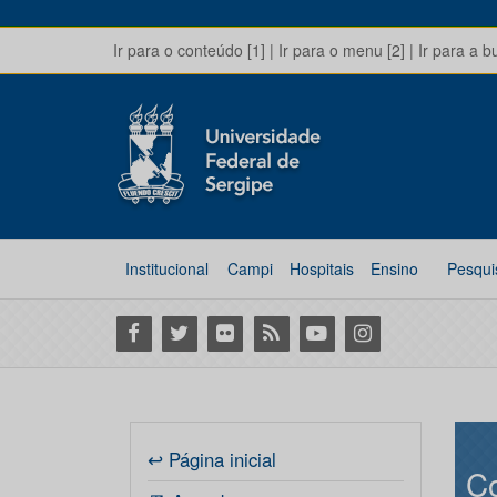
Ir para o conteúdo [1]
|
Ir para o menu [2]
|
Ir para a b
Institucional
Campi
Hospitais
Ensino
Pesqui
Facebook
Twitter
Flickr
RSS
Youtube
Instagram
↩ Página inicial
Co