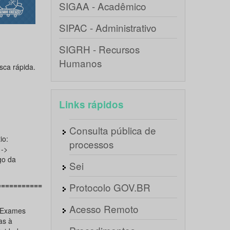
SIGAA - Acadêmico
SIPAC - Administrativo
SIGRH - Recursos
Humanos
ca rápida.
Links rápidos
Consulta pública de
io:
processos
 ->
go da
Sei
===========
Protocolo GOV.BR
Acesso Remoto
e Exames
as à