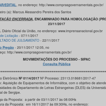
AR/EDITAL
, no endereço: http://www.comprasgovernamentais.gov.br/
eiro (a): Marcus Alessandro Pereira dos Santos
ITAÇÃO ENCERRADA
, ENCAMINHADO PARA HOMOLOGAÇÃO (PRO
23/11/2017
.
Diário Oficial da União, no endereço: www.imprensanacional.gov.br
de Licitação
- 07/11/2017
LTADO DE JULGAMENTO
- 22/11/2017
o Pregão
- 20/11/2017 12:05, no
eço: http://www.comprasgovernamentais.gov.br/
MOVIMENTAÇÕES DO PROCESSO - SIPAC
Consulta Pública
========================================================
o Eletrônico
Nº 0114/2017
Nº Processo: 23113.018681/2017-47
o: Aquisição de Equipamentos de Informática, com o objetivo de atend
sidades do Departamento de Letras Estrangeiras (DLES) da Universid
al de Sergipe.
ga da Proposta: a partir de 03/11/2017 às 08:00Hs
ura da Proposta: em 16/11/2017 às 09:30Hs, no endereço: