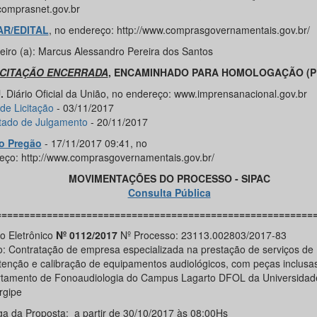
omprasnet.gov.br
AR/EDITAL
, no endereço: http://www.comprasgovernamentais.gov.br/
eiro (a): Marcus Alessandro Pereira dos Santos
ICITAÇÃO ENCERRADA
, ENCAMINHADO PARA HOMOLOGAÇÃO (P
.
Diário Oficial da União, no endereço: www.imprensanacional.gov.br
de Licitação
- 03/11/2017
tado de Julgamento
- 20/11/2017
o Pregão
- 17/11/2017 09:41, no
eço: http://www.comprasgovernamentais.gov.br/
MOVIMENTAÇÕES DO PROCESSO - SIPAC
Consulta Pública
========================================================
o Eletrônico
Nº 0112/2017
Nº Processo: 23113.002803/2017-83
o: Contratação de empresa especializada na prestação de serviços de
enção e calibração de equipamentos audiológicos, com peças inclusas
tamento de Fonoaudiologia do Campus Lagarto DFOL da Universidad
rgipe
ga da Proposta: a partir de 30/10/2017 às 08:00Hs