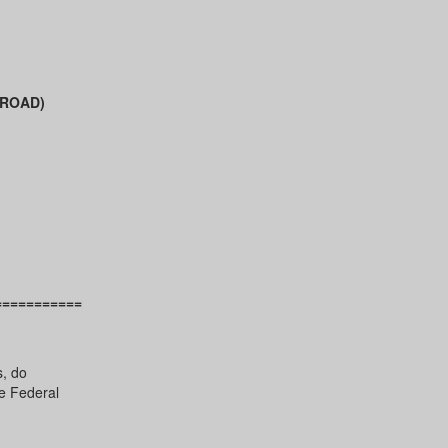
ROAD)
===========
, do
e Federal