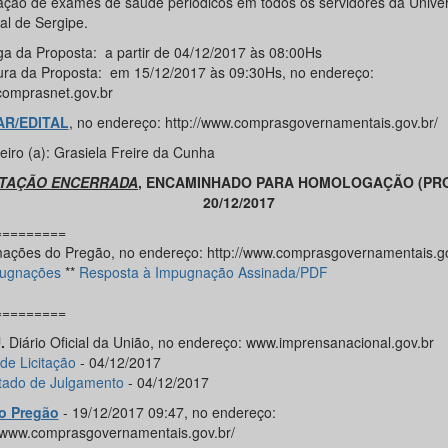
zação de exames de saúde periódicos em todos os servidores da Unive
al de Sergipe.
ga da Proposta: a partir de 04/12/2017 às 08:00Hs
ura da Proposta: em 15/12/2017 às 09:30Hs, no endereço:
omprasnet.gov.br
AR/EDITAL
, no endereço: http://www.comprasgovernamentais.gov.br/
eiro (a): Grasiela Freire da Cunha
ITAÇÃO ENCERRADA
, ENCAMINHADO PARA HOMOLOGAÇÃO (PRO
20/12/2017
=========
mações do Pregão, no endereço: http://www.comprasgovernamentais.go
ugnações
**
Resposta à Impugnação Assinada/PDF
=========
.
Diário Oficial da União, no endereço: www.imprensanacional.gov.br
de Licitação
- 04/12/2017
tado de Julgamento
- 04/12/2017
o Pregão
- 19/12/2017 09:47, no endereço:
//www.comprasgovernamentais.gov.br/