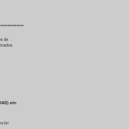
===========
os de
tinados
e
AD) em:
v.br/