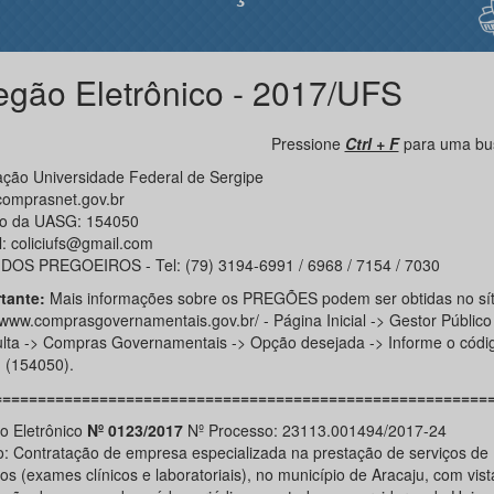
egão Eletrônico - 2017/UFS
Pressione
Ctrl + F
para uma bus
ção Universidade Federal de Sergipe
omprasnet.gov.br
o da UASG: 154050
l: coliciufs@gmail.com
DOS PREGOEIROS - Tel: (79) 3194-6991 / 6968 / 7154 / 7030
tante:
Mais informações sobre os PREGÕES podem ser obtidas no sít
//www.comprasgovernamentais.gov.br/ - Página Inicial -> Gestor Público
lta -> Compras Governamentais -> Opção desejada -> Informe o códi
(154050).
========================================================
o Eletrônico
Nº 0123/2017
Nº Processo: 23113.001494/2017-24
o: Contratação de empresa especializada na prestação de serviços d
s (exames clínicos e laboratoriais), no município de Aracaju, com vist