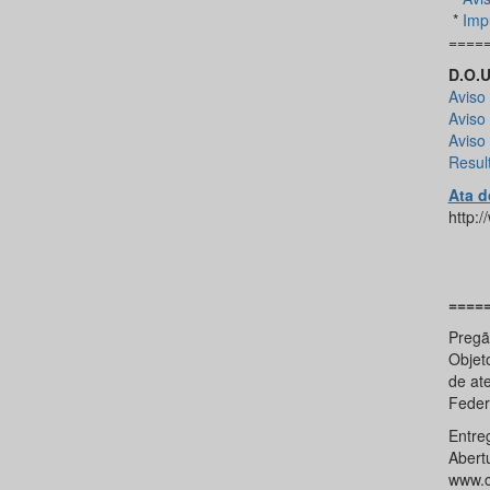
*
Imp
====
D.O.U
Aviso 
Aviso
Aviso
Resul
Ata d
http:
====
Pregã
Objet
de at
Feder
Entre
Abert
www.c