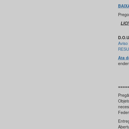
BAIX
Prego
LIC
D.O.U
Aviso 
RESU
Ata d
ender
====
Pregã
Objet
neces
Feder
Entre
Abert