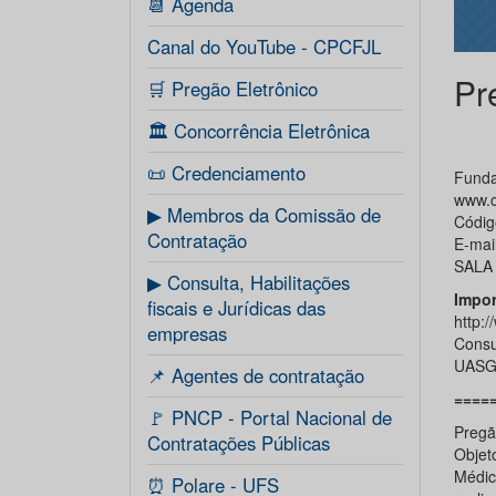
📆 Agenda
Canal do YouTube - CPCFJL
Pr
🛒 Pregão Eletrônico
🏛️ Concorrência Eletrônica
📜 Credenciamento
Funda
www.c
▶ Membros da Comissão de
Códig
Contratação
E-mai
SALA 
▶ Consulta, Habilitações
Impor
fiscais e Jurídicas das
http:
empresas
Consu
UASG 
📌 Agentes de contratação
====
🚩 PNCP - Portal Nacional de
Pregã
Contratações Públicas
Objet
Médico
⏰ Polare - UFS