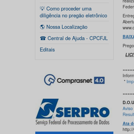
reali
Feder
💡 Como proceder uma
diligência no pregão eletrônico
Entre
Abert
🌎 Nossa Localização
www.c
BAIX
☎ Central de Ajuda - CPCFJL
Prego
Editais
LIC
====
Infor
*
Imp
====
D.O.U
Aviso 
Resul
Ata d
http: