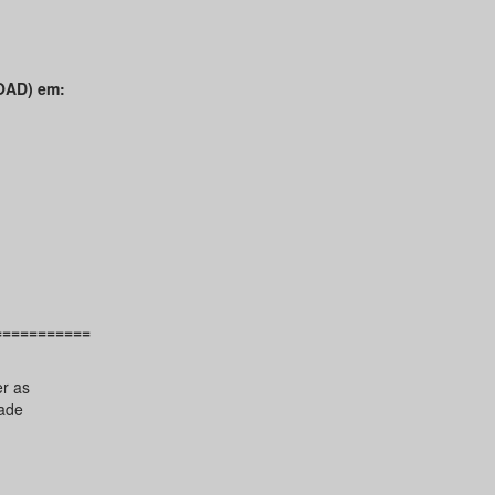
AD) em:
===========
er as
ade