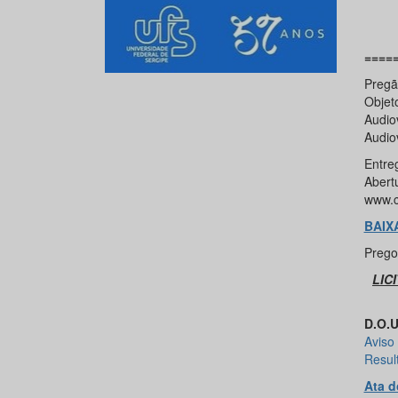
====
Pregã
Objet
Audio
Audio
Entre
Abert
www.c
BAIX
Prego
LIC
D.O.U
Aviso 
Resul
Ata d