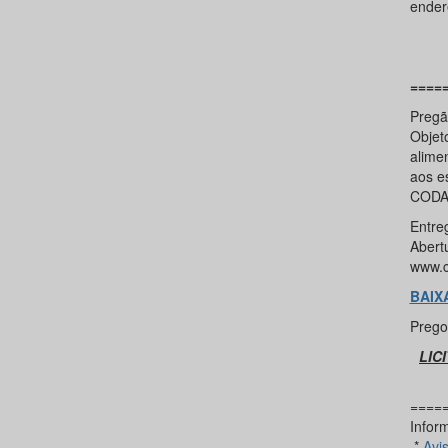
ender
====
Pregã
Objet
alime
aos e
CODA
Entre
Abert
www.c
BAIX
Prego
LIC
====
Infor
*
Avi