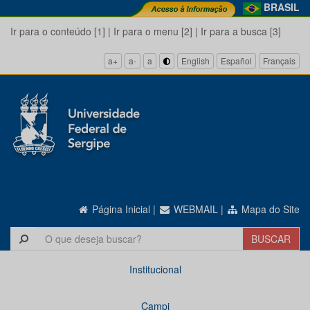
BRASIL
Ir para o conteúdo [1]
|
Ir para o menu [2]
|
Ir para a busca [3]
a+
a-
a
English
Español
Français
Página Inicial
|
WEBMAIL
|
Mapa do Site
Institucional
Campi