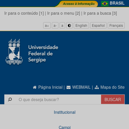
BRASIL
Ir para o conteúdo [1]
|
Ir para o menu [2]
|
Ir para a busca [3]
a+
a-
a
English
Español
Français
Página Inicial
|
WEBMAIL
|
Mapa do Site
Institucional
Campi