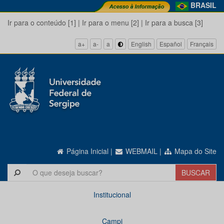
BRASIL
Ir para o conteúdo [1]
|
Ir para o menu [2]
|
Ir para a busca [3]
a+
a-
a
English
Español
Français
Página Inicial
|
WEBMAIL
|
Mapa do Site
Institucional
Campi