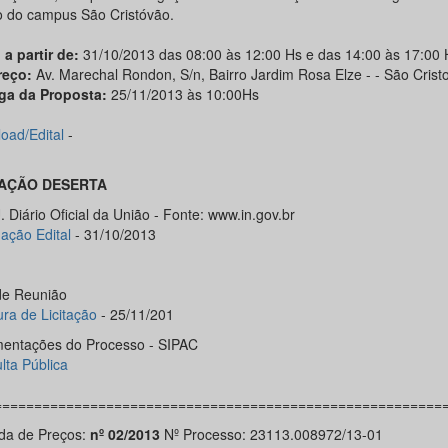
o do campus São Cristóvão.
 a partir de:
31/10/2013 das 08:00 às 12:00 Hs e das 14:00 às 17:00 
reço:
Av. Marechal Rondon, S/n, Bairro Jardim Rosa Elze - - São Crist
ga da Proposta:
25/11/2013 às 10:00Hs
oad/Edital
-
TAÇÃO DESERTA
 Diário Oficial da União - Fonte: www.in.gov.br
ação Edital
- 31/10/2013
de Reunião
ura de Licitação
- 25/11/201
entações do Processo - SIPAC
lta Pública
========================================================
a de Preços:
nº 02/2013
Nº Processo: 23113.008972/13-01