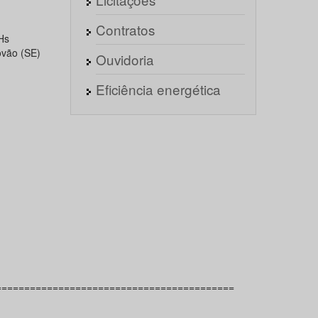
Contratos
Hs
ovão (SE)
Ouvidoria
Eficiência energética
==========================================