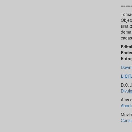
====
Tomad
Objet
sinali
demai
cadas
Edital
Ende
Entre
Downl
LICI
D.O.U.
Divul
Atas 
Abert
Movim
Consu