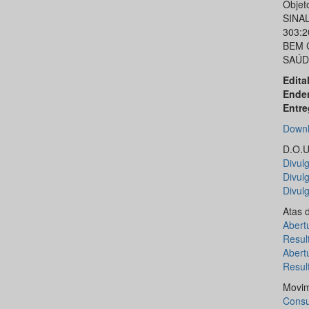
Objet
SINA
303:
BEM 
SAÚDE
Edital
Ende
Entre
Downl
D.O.U.
Divulg
Divul
Divul
Atas 
Abert
Resul
Abert
Resul
Movim
Consu