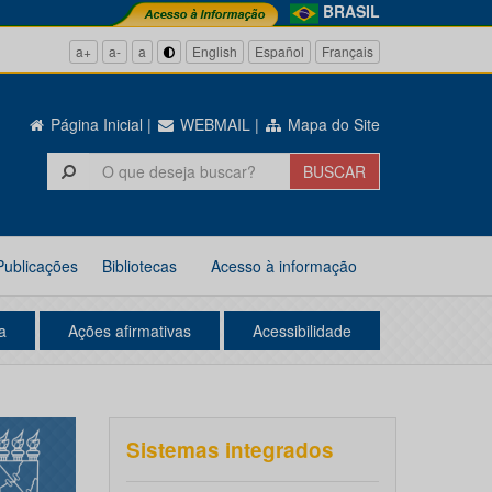
BRASIL
a+
a-
a
English
Español
Français
Página Inicial
|
WEBMAIL
|
Mapa do Site
Publicações
Bibliotecas
Acesso à informação
a
Ações afirmativas
Acessibilidade
Sistemas integrados