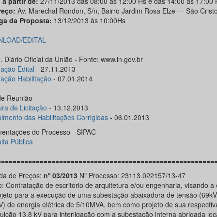
 a partir de:
27/11/2013 das 08:00 às 12:00 Hs e das 14:00 às 17:00 
reço:
Av. Marechal Rondon, S/n, Bairro Jardim Rosa Elze - - São Crist
ga da Proposta:
13/12/2013 às 10:00Hs
LOAD/EDITAL
 Diário Oficial da União - Fonte: www.in.gov.br
gação Edital
- 27.11.2013
gação Habilitação
- 07.01.2014
de Reunião
ura de Licitação
- 13.12.2013
imento das Habilitações Corrigidas
- 06.01.2013
entações do Processo - SIPAC
lta Pública
========================================================
a de Preços:
nº 03/2013
Nº Processo: 23113.022157/13-47
o: Contratação de escritório de arquitetura e/ou engenharia, visando a
ojeto para a execução de uma subestação abaixadora de tensão (69kV
V) de energia elétrica de 5/10MVA, bem como projeto de sua respectiva
buição 13,8 kV para interligação com a subestação interna abrigada loc