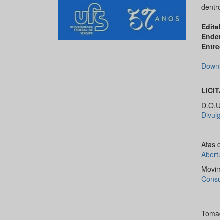
dentr
Edital
Ende
Entre
Downl
LICI
D.O.U.
Divulg
Atas 
Abert
Movim
Consu
====
Tomad