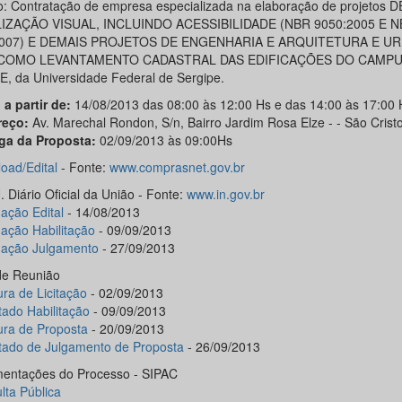
o: Contratação de empresa especializada na elaboração de projetos D
LIZAÇÃO VISUAL, INCLUINDO ACESSIBILIDADE (NBR 9050:2005 E 
2007) E DEMAIS PROJETOS DE ENGENHARIA E ARQUITETURA E U
COMO LEVANTAMENTO CADASTRAL DAS EDIFICAÇÕES DO CAMPU
, da Universidade Federal de Sergipe.
 a partir de:
14/08/2013 das 08:00 às 12:00 Hs e das 14:00 às 17:00 
reço:
Av. Marechal Rondon, S/n, Bairro Jardim Rosa Elze - - São Crist
ga da Proposta:
02/09/2013 às 09:00Hs
oad/Edital
- Fonte:
www.comprasnet.gov.br
 Diário Oficial da União - Fonte:
www.in.gov.br
ação Edital
- 14/08/2013
gação Habilitação
- 09/09/2013
gação Julgamento
- 27/09/2013
de Reunião
ura de Licitação
- 02/09/2013
tado Habilitação
- 09/09/2013
ura de Proposta
- 20/09/2013
tado de Julgamento de Proposta
- 26/09/2013
entações do Processo - SIPAC
lta Pública