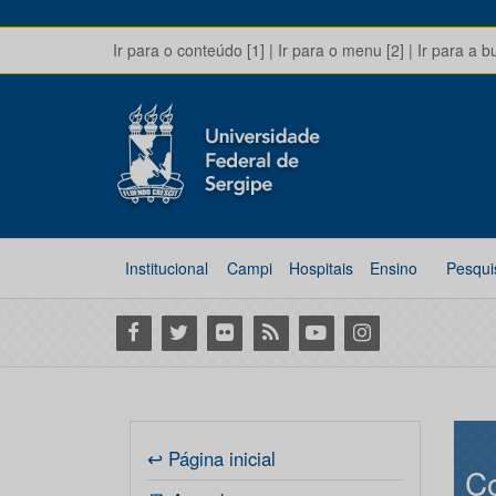
Ir para o conteúdo [1]
|
Ir para o menu [2]
|
Ir para a b
Institucional
Campi
Hospitais
Ensino
Pesqui
Facebook
Twitter
Flickr
RSS
Youtube
Instagram
↩ Página inicial
Co