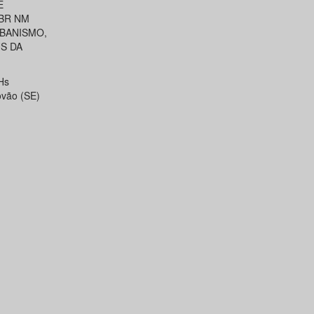
E
NBR NM
RBANISMO,
S DA
Hs
ovão (SE)