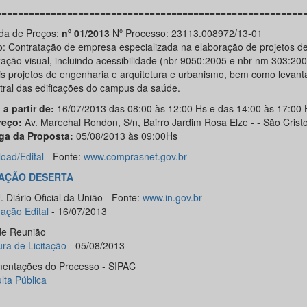
========================================================
a de Preços:
nº 01/2013
Nº Processo: 23113.008972/13-01
o: Contratação de empresa especializada na elaboração de projetos d
zação visual, incluindo acessibilidade (nbr 9050:2005 e nbr nm 303:200
s projetos de engenharia e arquitetura e urbanismo, bem como levan
tral das edificações do campus da saúde.
 a partir de:
16/07/2013 das 08:00 às 12:00 Hs e das 14:00 às 17:00 
reço:
Av. Marechal Rondon, S/n, Bairro Jardim Rosa Elze - - São Crist
ga da Proposta:
05/08/2013 às 09:00Hs
oad/
Edital
- Fonte:
www.comprasnet.gov.br
TAÇÃO DESERTA
 Diário Oficial da União - Fonte:
www.in.gov.br
gação Edital
- 16/07/2013
de Reunião
ura de Licitação
- 05/08/2013
entações do Processo - SIPAC
lta Pública