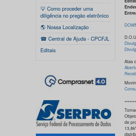
Edital
Ende
💡 Como proceder uma
Entre
diligência no pregão eletrônico
DOWN
🌎 Nossa Localização
D.O.U.
☎ Central de Ajuda - CPCFJL
Divul
Divul
Editais
Atas 
Abert
Receb
Movim
Consu
====
Tomad
Objet
de pr
13,8k
distri