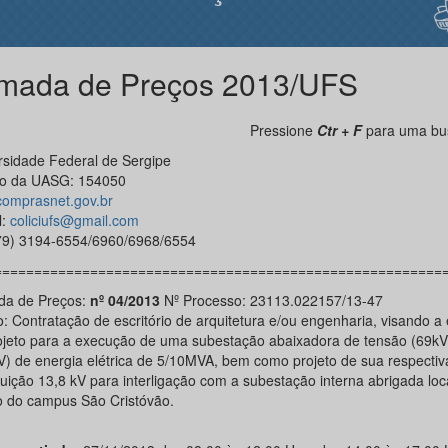
mada de Preços 2013/UFS
Pressione
Ctr + F
para uma bus
rsidade Federal de Sergipe
o da UASG: 154050
omprasnet.gov.br
l:
coliciufs@gmail.com
(79) 3194-6554/6960/6968/6554
========================================================
a de Preços:
nº 04/2013
Nº Processo: 23113.022157/13-47
o: Contratação de escritório de arquitetura e/ou engenharia, visando a
ojeto para a execução de uma subestação abaixadora de tensão (69kV
V) de energia elétrica de 5/10MVA, bem como projeto de sua respectiva
buição 13,8 kV para interligação com a subestação interna abrigada loc
o do campus São Cristóvão.