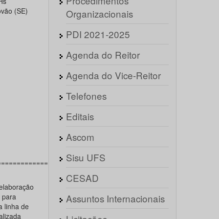
Procedimentos
Hs
ovão (SE)
Organizacionais
PDI 2021-2025
Agenda do Reitor
Agenda do Vice-Reitor
Telefones
Editais
Ascom
Sisu UFS
==========================================
CESAD
 elaboração
 para
Assuntos Internacionais
 linha de
alizada
Licitações