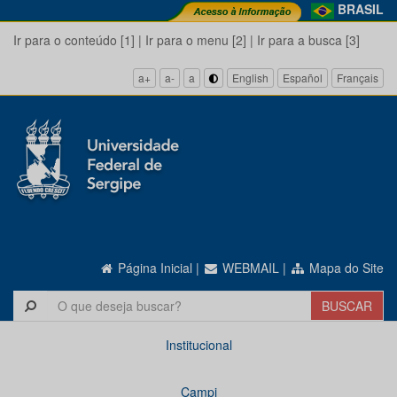
BRASIL
Ir para o conteúdo [1]
|
Ir para o menu [2]
|
Ir para a busca [3]
a+
a-
a
English
Español
Français
Página Inicial
|
WEBMAIL
|
Mapa do Site
Institucional
Campi